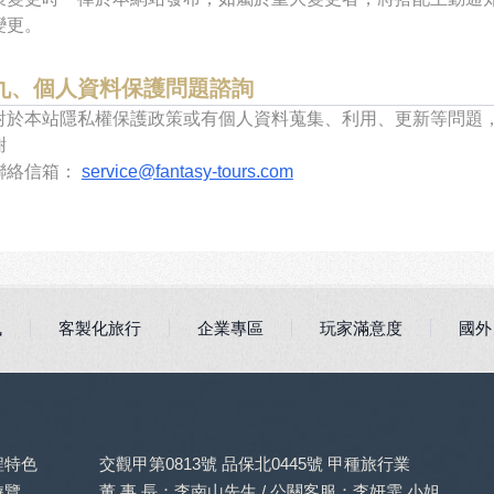
變更。
九、個人資料保護問題諮詢
對於本站隱私權保護政策或有個人資料蒐集、利用、更新等問題
謝
聯絡信箱：
service@fantasy-tours.com
訊
客製化旅行
企業專區
玩家滿意度
國外
程特色
交觀甲第0813號 品保北0445號 甲種旅行業
遊覽，
董 事 長：李南山先生 / 公關客服：李妍霏 小姐