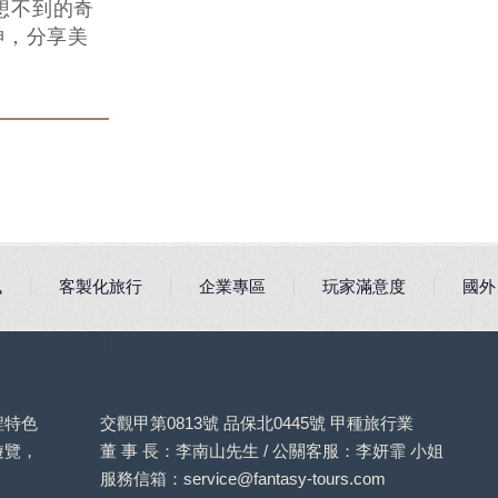
想不到的奇
神，分享美
訊
客製化旅行
企業專區
玩家滿意度
國外
程特色
交觀甲第0813號 品保北0445號 甲種旅行業
遊覽，
董 事 長：李南山先生 / 公關客服：李妍霏 小姐
服務信箱：service@fantasy-tours.com