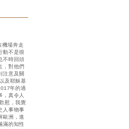
在機場奔走
行動不是很
也不時回頭
走，對他們
別注意及關
以及耶穌基
017年的過
事，真令人
歡慰，我覺
史人事物事
解歐洲，進
滿滿的知性