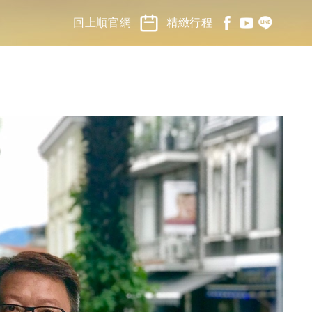
回上順官網
精緻行程
中國.蒙古
郵輪.河輪
探索南極