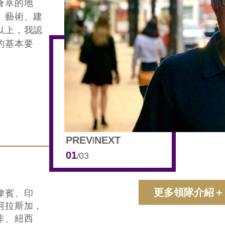
薈萃的地
、藝術、建
以上，我認
的基本要
PREV
NEXT
|
01
03
/
更多領隊介紹＋
律賓、印
阿拉斯加，
非、紐西