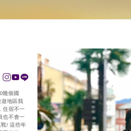
非洲.中東
美洲.加拿大
南亞.東南亞
0幾個國
旅遊地區我
，住宿不一
員也不會一
戰! 這些年