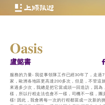
Logo
日本.韓國
歐洲
紐西蘭.澳洲
Oasis
盧懿書
服務的力量- 我從事領隊工作已經30年了，走過7
家，歐洲各地區更高達200多次，但是，不管這
來過多少次，我總是把它當成頭一回造訪，因為
樣，所以行程走法也會不一樣，司機不一樣，團
樣! 因此，我會將每一次的行程都當成一次新的挑