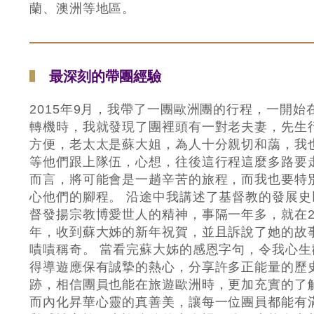
蘭、澳洲等地區。
最深刻的帶團經驗
2015年9月，我帶了一團歐洲團的行程，一開始
轉機時，我就發現了團裡頭有一對老夫妻，先生
方便，老太太是蘇大姐，為人十分親切和藹，我
等他們跟上隊伍，心想，往後這行程這麼多路要
而言，將可能會是一趟辛苦的旅程，而我也要特
心他們的腳程。 沿途中我講述了基督教的發展史
督發揚宗教博愛世人的精神，事隔一年多，就在2
年，收到蘇大姊的新年祝賀，並且訴說了她的故
嘖嘖稱奇。 當看完蘇大姊的感恩字句，令我心生
得導遊應保有誠摯的熱心，分享許多正能量的歷
跡，相信團員也能在旅遊歐洲時，更加充實的了
而內化昇華心靈的真善美，讓每一位團員都能有